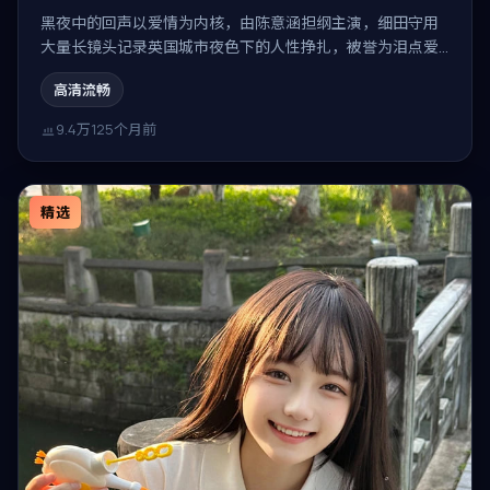
黑夜中的回声以爱情为内核，由陈意涵担纲主演，细田守用
大量长镜头记录英国城市夜色下的人性挣扎，被誉为泪点爱
情力作。
高清流畅
9.4万
125个月前
精选