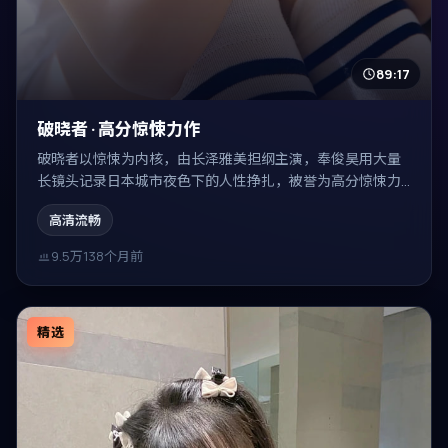
89:17
破晓者 · 高分惊悚力作
破晓者以惊悚为内核，由长泽雅美担纲主演，奉俊昊用大量
长镜头记录日本城市夜色下的人性挣扎，被誉为高分惊悚力
作。
高清流畅
9.5万
138个月前
精选