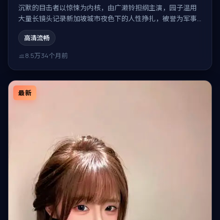
沉默的目击者以惊悚为内核，由广濑铃担纲主演，园子温用
大量长镜头记录新加坡城市夜色下的人性挣扎，被誉为军事
题材大作。
高清流畅
8.5万
34个月前
最新