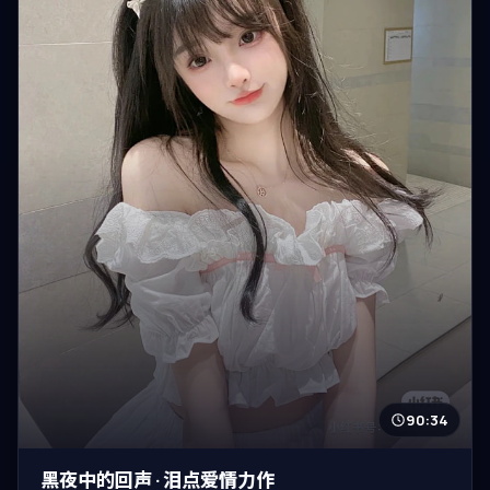
90:34
黑夜中的回声 · 泪点爱情力作