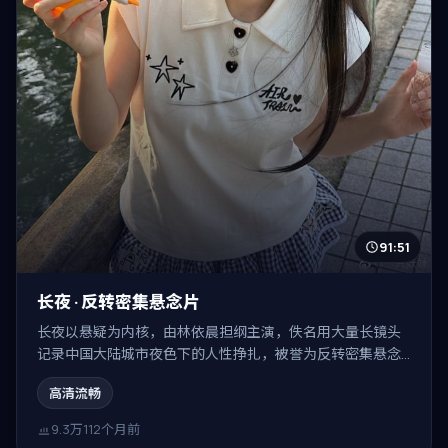
91:51
长夜 · 反转密集悬念片
长夜以悬疑为内核，由林依晨担纲主演，佚名用大量长镜头
记录中国大陆城市夜色下的人性挣扎，被誉为反转密集悬念
片。
高清流畅
9.3万
112个月前