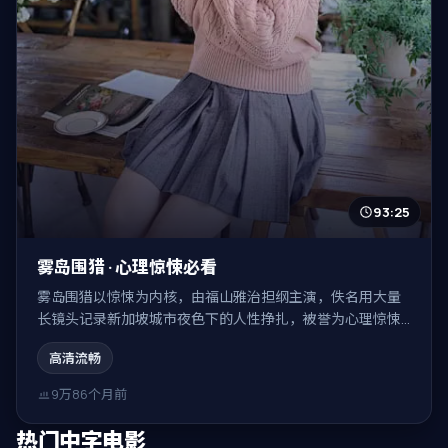
93:25
雾岛围猎 · 心理惊悚必看
雾岛围猎以惊悚为内核，由福山雅治担纲主演，佚名用大量
长镜头记录新加坡城市夜色下的人性挣扎，被誉为心理惊悚
必看。
高清流畅
9万
86个月前
热门中字电影