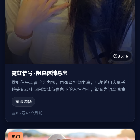
96:16
霓虹信号 · 阴森惊悚悬念
霓虹信号以冒险为内核，由张译担纲主演，乌尔善用大量长
镜头记录中国台湾城市夜色下的人性挣扎，被誉为阴森惊悚
悬念。
高清流畅
8.7万
47个月前
热门