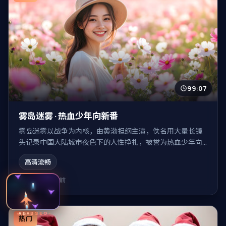
99:07
雾岛迷雾 · 热血少年向新番
雾岛迷雾以战争为内核，由黄渤担纲主演，佚名用大量长镜
头记录中国大陆城市夜色下的人性挣扎，被誉为热血少年向
新番。
高清流畅
8.3万
8个月前
ABABSEO
热门