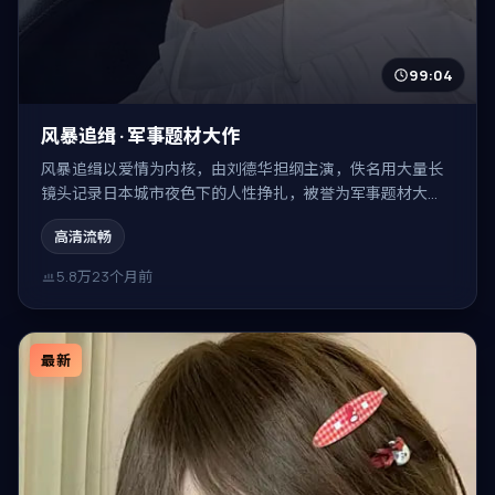
99:04
风暴追缉 · 军事题材大作
风暴追缉以爱情为内核，由刘德华担纲主演，佚名用大量长
镜头记录日本城市夜色下的人性挣扎，被誉为军事题材大
作。
高清流畅
5.8万
23个月前
最新